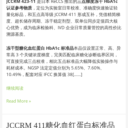
JCCRM 423-11
是日本 ReCCS 推出的
三点梯度冻干 HbA1c
糖
认证参考物质
，定位为实验室日常校准、准确度快速验证轻
化
量化标品，和五点高等级 JCCRM 411 形成互补，凭借精简梯
血
度、超长储存周期、冻干稳定剂型、双单位同步定值四大核
红
心优势，成为临床检验科、IVD 企业日常质量管控的高性价比
蛋
溯源基质。
白
HbA1c
冻干型糖化血红蛋白 HbA1c 标准品
本品仅设置正常、高、异
标
常高 3 个关键浓度梯度，完美匹配临床糖化诊断临界区间，
准
可直接完成三点校准，相比五点标准品大幅降低实验操作与
品
耗材成本。NGSP 法定定值分别为 5.65%、7.60%、
核
10.49%，配套对应 IFCC 换算值 38[……]
心
应
继续阅读
用
场
Read More »
景
JCCRM
JCCRM 411糖化血红蛋白标准品