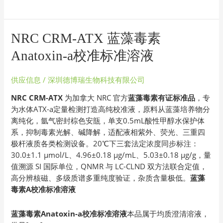
NRC
NRC CRM-ATX 蓝藻毒素
CRM-
Anatoxin-a校准标准溶液
ATX
蓝
供应信息
/
深圳德博瑞生物科技有限公司
藻
毒
NRC CRM-ATX
为加拿大 NRC 官方
蓝藻毒素有证标准品
，专
素
为水体ATX-a定量检测打造高纯校准液，原料从蓝藻培养物分
Anatoxin-
离纯化，氩气密封棕色安瓿，单支0.5mL酸性甲醇水保护体
a
系，抑制毒素光解、碱降解，适配液相紫外、荧光、三重四
校
极杆液质各类检测设备。20℃下三套法定浓度同步标注：
准
30.0±1.1 μmol/L、4.96±0.18 μg/mL、5.03±0.18 μg/g，量
标
值溯源 SI 国际单位，QNMR 与 LC-CLND 双方法联合定值，
准
高分辨核磁、多级质谱多重纯度验证，杂质含量极低。
蓝藻
溶
毒素A校准标准溶液
液
蓝藻毒素Anatoxin-a校准标准溶液
本品属于均质澄清溶液，