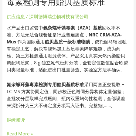
毒素检测专用贻贝基质标准
AZA-
Mus
供应信息
/
深圳德博瑞生物科技有限公司
氮
杂
水产品出口监管中
氮杂螺环藻毒素（AZA）基质
回收率不
螺
准、方法无法合规验证是行业普遍痛点，
NRC CRM-AZA-
环
Mus
作为国际通用
贻贝基质一级标准物质
，依托伽马辐照独
藻
有稳定工艺，解决常规热加工基质毒素降解难题，成为商
毒
检、第三方检测通用溯源载体。产品采用真实天然污染贻贝
素
调配均质浆，8 g 独立氮气密封分装，全套定值数值贴合欧盟
检
贝类限量标准，适配进出口批量筛查、实验室方法学确认。
测
专
氮杂螺环藻毒素检测专用贻贝基质标准
采用两套正交提取 +
用
LC-MS 方案协同定值，同步校正色谱同分异构体定量偏差；
贻
全批次分层取样完成瓶间、瓶内双重均匀性检测，全部误差
贝
来源拆分为三大不确定度分项写入证书。完整短[……]
基
质
继续阅读
标
准
Read More »