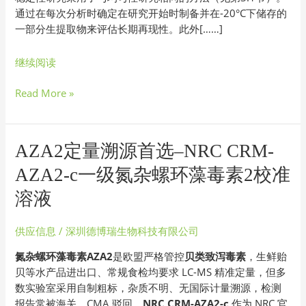
通过在每次分析时确定在研究开始时制备并在-20°С下储存的
一部分生提取物来评估长期再现性。此外[……]
继续阅读
Read More »
AZA2
AZA2定量溯源首选–NRC CRM-
定
AZA2-c一级氮杂螺环藻毒素2校准
量
溯
溶液
源
首
供应信息
/
深圳德博瑞生物科技有限公司
选
氮杂螺环藻毒素AZA2
是欧盟严格管控
贝类致泻毒素
，生鲜贻
–
贝等水产品进出口、常规食检均要求 LC-MS 精准定量，但多
NRC
数实验室采用自制粗标，杂质不明、无国际计量溯源，检测
CRM-
报告常被海关、CMA 驳回。
NRC CRM-AZA2-c
作为 NRC 官
AZA2-