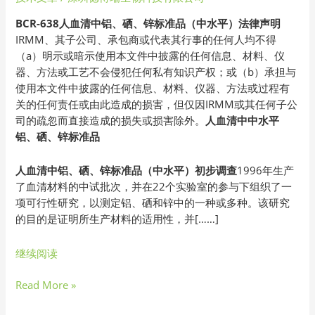
中
BCR-638人血清中铝、硒、锌标准品（中水平）法律声明
铝、
IRMM、其子公司、承包商或代表其行事的任何人均不得
硒、
（a）明示或暗示使用本文件中披露的任何信息、材料、仪
锌
器、方法或工艺不会侵犯任何私有知识产权；或（b）承担与
标
使用本文件中披露的任何信息、材料、仪器、方法或过程有
准
关的任何责任或由此造成的损害，但仅因IRMM或其任何子公
品
司的疏忽而直接造成的损失或损害除外。
人血清中中水平
（中
铝、硒、锌标准品
水
平）
人血清中铝、硒、锌标准品（中水平）初步调查
1996年生产
法
了血清材料的中试批次，并在22个实验室的参与下组织了一
律
项可行性研究，以测定铝、硒和锌中的一种或多种。该研究
声
的目的是证明所生产材料的适用性，并[……]
明
继续阅读
Read More »