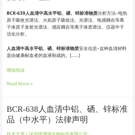
物
质
BCR-639人血清中高水平铝、硒、锌标准物质
分析方法–电热
分
原子吸收光谱法、火焰原子吸收法、光谱法、电感耦合等离
析
子体原子发射光谱法、感应耦合等离子体质谱法、仪器中子
方
活化分析。
法
人血清中高水平铝、硒、锌标准物质
安全信息–这种血清材料
是由健康献血者的血液制成的。[……]
继续阅读
Read More »
BCR-
BCR-638人血清中铝、硒、锌标准
638
品（中水平）法律声明
人
血
技术文章
/
深圳德博瑞生物科技有限公司
清