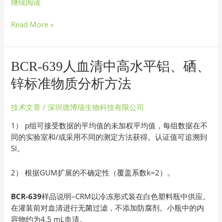
继续阅读
Read More »
BCR-
BCR-639人血清中高水平铝、硒、
639
锌标准物质分析方法
人
血
技术文章
/
深圳德博瑞生物科技有限公司
清
中
1） p组可接受数据的平均值的未加权平均值，每组数据在不
高
同的实验室和/或采用不同的测定方法获得。认证值可追溯到
水
SI。
平
铝、
2） 根据GUM扩展的不确定性（覆盖系数k=2）。
硒、
锌
BCR-639
样品说明–CRM以冷冻形式装在白色塑料瓶中供应。
标
在灌装前对血清进行无菌过滤，不添加防腐剂。小瓶中的内
准
容物约为4.5 mL血清。