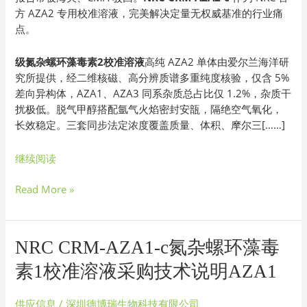
方 AZA2 专用校准溶液，完美解决定量无权威基准的行业痛
c
点。
一
级
氮
级氮杂螺环藻毒素2校准溶液
高纯 AZA2 单体由爱尔兰海洋研
杂
究所提供，经二维核磁、高分辨质谱多重纯度核验，仅含 5%
螺
差向异构体，AZA1、AZA3 同系杂质总占比仅 1.2%，杂质干
环
扰极低。脱气甲醇搭配氩气火焰密封安瓿，隔绝空气氧化，
藻
长效稳定。三套同步法定浓度覆盖质量、体积、摩尔三[……]
毒
素
继续阅读
2
校
Read More »
准
溶
液
NRC
NRC CRM-AZA1-c氮杂螺环藻毒
CRM-
素1校准溶液采购技术说明AZA1
AZA1-
c
供应信息
/
深圳德博瑞生物科技有限公司
氮