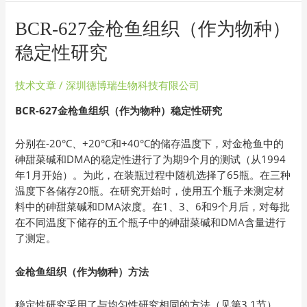
BCR-
BCR-627金枪鱼组织（作为物种）
627
稳定性研究
金
枪
技术文章
/
深圳德博瑞生物科技有限公司
鱼
组
BCR-627金枪鱼组织（作为物种）稳定性研究
织
（作
分别在-20°C、+20°C和+40°C的储存温度下，对金枪鱼中的
为
砷甜菜碱和DMA的稳定性进行了为期9个月的测试（从1994
物
年1月开始）。为此，在装瓶过程中随机选择了65瓶。在三种
种）
温度下各储存20瓶。在研究开始时，使用五个瓶子来测定材
稳
料中的砷甜菜碱和DMA浓度。在1、3、6和9个月后，对每批
定
在不同温度下储存的五个瓶子中的砷甜菜碱和DMA含量进行
性
了测定。
研
究
金枪鱼组织（作为物种）方法
稳定性研究采用了与均匀性研究相同的方法（见第3.1节）。