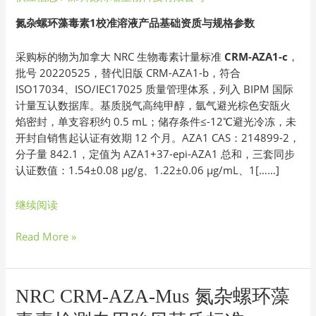
杂
氮杂螺环藻毒素1校准溶液产品基础资质与规格参数
螺
环
采购标的物为加拿大 NRC 生物毒素计量标准
CRM-AZA1-c
，
藻
批号 20220525，替代旧版 CRM-AZA1-b，符合
毒
ISO17034、ISO/IEC17025 质量管理体系，列入 BIPM 国际
素
计量互认数据库。基质脱气高纯甲醇，氩气避光棕色安瓿火
1
焰密封，单支容积约 0.5 mL；储存条件≤-12℃避光冷冻，未
校
开封自销售起认证有效期 12 个月。AZA1 CAS：214899-2，
准
分子量 842.1，定值为 AZA1+37-epi-AZA1 总和，三套同步
溶
认证数值：1.54±0.08 μg/g、1.22±0.06 μg/mL、1[……]
液
采
继续阅读
购
技
Read More »
术
说
明
AZA1
NRC
NRC CRM-AZA-Mus 氮杂螺环藻
CRM-