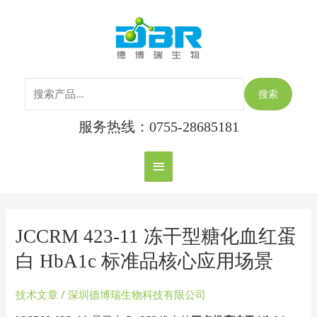
跳
搜
主
至
索：
内
菜
容
单
搜索
服务热线：0755-28685181
Post
pagination
JCCRM
JCCRM 423-11 冻干型糖化血红蛋
423-
白 HbA1c 标准品核心应用场景
11
冻
技术文章
/
深圳德博瑞生物科技有限公司
干
型