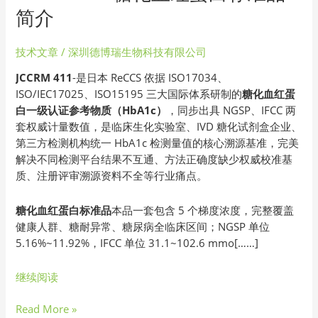
411
简介
糖
化
技术文章
/
深圳德博瑞生物科技有限公司
血
红
JCCRM 411
-是日本 ReCCS 依据 ISO17034、
蛋
ISO/IEC17025、ISO15195 三大国际体系研制的
糖化血红蛋
白
白一级认证参考物质（HbA1c）
，同步出具 NGSP、IFCC 两
标
套权威计量数值，是临床生化实验室、IVD 糖化试剂盒企业、
准
第三方检测机构统一 HbA1c 检测量值的核心溯源基准，完美
品
解决不同检测平台结果不互通、方法正确度缺少权威校准基
简
质、注册评审溯源资料不全等行业痛点。
介
糖化血红蛋白标准品
本品一套包含 5 个梯度浓度，完整覆盖
健康人群、糖耐异常、糖尿病全临床区间；NGSP 单位
5.16%~11.92%，IFCC 单位 31.1~102.6 mmo[……]
继续阅读
Read More »