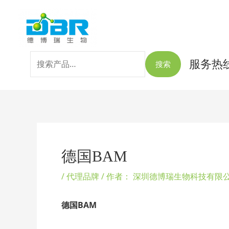
跳
搜
至
索：
内
容
服务热线：
搜索
Post
navigation
德国BAM
/
代理品牌
/ 作者：
深圳德博瑞生物科技有限
德国BAM