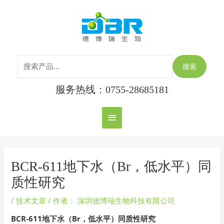
跳
搜
主
至
索：
内
菜
容
单
搜索
服务热线：0755-28685181
Post
navigation
BCR-611地下水（Br，低水平）同
质性研究
/
技术文章
/ 作者：
深圳德博瑞生物科技有限公司
BCR-611地下水（Br，低水平）同质性研究