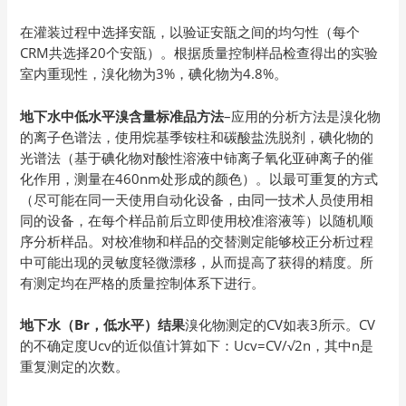
在灌装过程中选择安瓿，以验证安瓿之间的均匀性（每个
CRM共选择20个安瓿）。根据质量控制样品检查得出的实验
室内重现性，溴化物为3%，碘化物为4.8%。
地下水中低水平溴含量标准品方法
–应用的分析方法是溴化物
的离子色谱法，使用烷基季铵柱和碳酸盐洗脱剂，碘化物的
光谱法（基于碘化物对酸性溶液中铈离子氧化亚砷离子的催
化作用，测量在460nm处形成的颜色）。以最可重复的方式
（尽可能在同一天使用自动化设备，由同一技术人员使用相
同的设备，在每个样品前后立即使用校准溶液等）以随机顺
序分析样品。对校准物和样品的交替测定能够校正分析过程
中可能出现的灵敏度轻微漂移，从而提高了获得的精度。所
有测定均在严格的质量控制体系下进行。
地下水（Br，低水平）结果
溴化物测定的CV如表3所示。CV
的不确定度Ucv的近似值计算如下：Ucv=CV/√2n，其中n是
重复测定的次数。