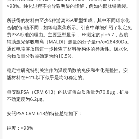
>98%。纯化过程不会导致明显的降解，例如内部肽键断裂。
所获得的材料由至少5种游离PSA亚型组成，其中不同碳水化
合物的pI值不同，如等电聚焦所示。引言中详细介绍了制定免
费PSA标准的理由。主要亚型显示，IEF测定的pl=6.7，基质
辅助激光解吸电离（MALDI）测量的分子量m/c=28480Da。
通过电喷雾质谱进一步检查了材料异构体的异质性。碳水化
合物质量分数被确定为约10.5%。
稳定性研究特别关注作为温度函数的免疫和生化完整性。安
瓿材料在+4°C以下似乎是均匀稳定的。
每安瓿PSA（CRM 613）的认证蛋白质质量为70.8µg，扩展
不确定度为6.2µg。
安瓿PSA CRM 613的特征总结如下：
纯度：>98%