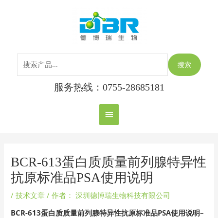
跳
搜
主
至
索：
内
菜
容
单
搜索
服务热线：0755-28685181
Post
navigation
BCR-613蛋白质质量前列腺特异性
抗原标准品PSA使用说明
/
技术文章
/ 作者：
深圳德博瑞生物科技有限公司
BCR-613蛋白质质量前列腺特异性抗原标准品PSA使用说明
–