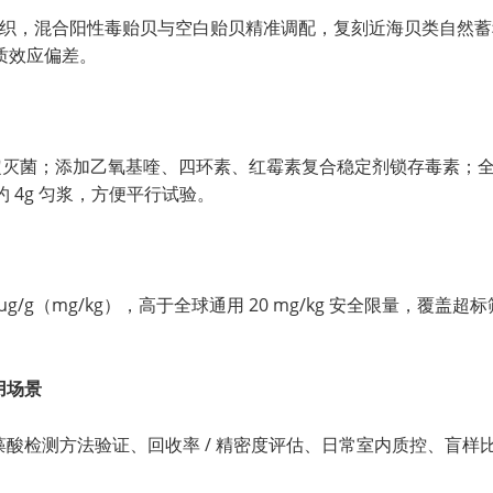
ulis）组织，混合阳性毒贻贝与空白贻贝精准调配，复刻近海贝类
质效应偏差。
稳定灭菌；添加乙氧基喹、四环素、红霉素复合稳定剂锁存毒素；
 4g 匀浆，方便平行试验。
 ±3 μg/g（mg/kg），高于全球通用 20 mg/kg 安全限量
用场景
酸检测方法验证、回收率 / 精密度评估、日常室内质控、盲样比对、