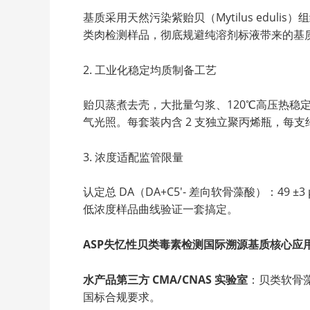
基质采用天然污染紫贻贝（Mytilus ed
类肉检测样品，彻底规避纯溶剂标液带来的基
2. 工业化稳定均质制备工艺
贻贝蒸煮去壳，大批量匀浆、120℃高压热
气光照。每套装内含 2 支独立聚丙烯瓶，每支约
3. 浓度适配监管限量
认定总 DA（DA+C5′- 差向软骨藻酸）：49
低浓度样品曲线验证一套搞定。
ASP失忆性贝类毒素检测国际溯源基质核心应
水产品第三方 CMA/CNAS 实验室
：贝类软骨藻
国标合规要求。