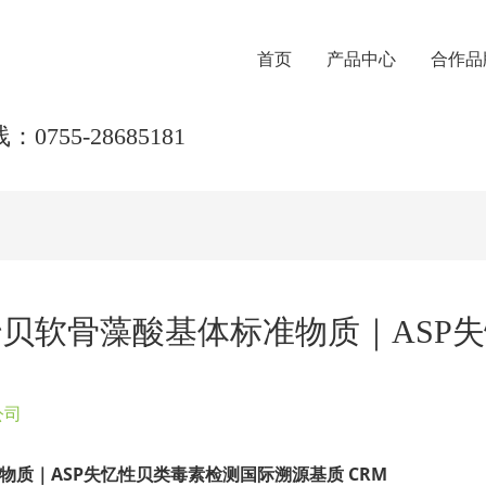
首页
产品中心
合作品
0755-28685181
us-d 贻贝软骨藻酸基体标准物质｜A
公司
体标准物质｜ASP失忆性贝类毒素检测国际溯源基质 CRM