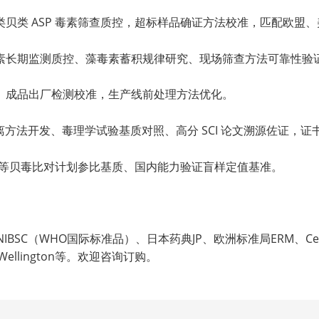
贝类 ASP 毒素筛查质控，超标样品确证方法校准，匹配欧盟、美
素长期监测质控、藻毒素蓄积规律研究、现场筛查方法可靠性验
、成品出厂检测校准，生产线前处理方法优化。
方法开发、毒理学试验基质对照、高分 SCI 论文溯源佐证，证书可
EME 等贝毒比对计划参比基质、国内能力验证盲样定值基准。
BSC（WHO国际标准品）、日本药典JP、欧洲标准局ERM、Ceri
llington等。欢迎咨询订购。