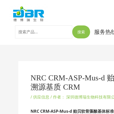
跳
搜
至
索：
内
容
服务热线：
搜索
Post
navigation
NRC CRM-ASP-M
溯源基质 CRM
/
供应信息
/ 作者：
深圳德博瑞生物科技有限
NRC CRM-ASP-Mus-d 贻贝软骨藻酸基