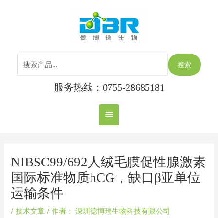
跳
搜
主
至
索：
内
菜
容
单
搜索
服务热线：0755-28685181
Post
navigation
NIBSC99/692人绒毛膜促性腺激素
国际标准物质hCG，缺口β亚单位
运输条件
/
技术文章
/ 作者：
深圳德博瑞生物科技有限公司