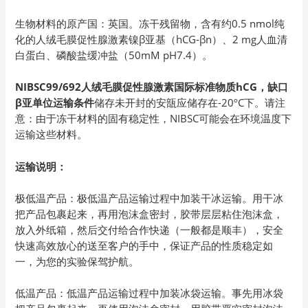
生物材料的原产国：英国。冻干残留物，含有约0.5 nmol纯
化的人绒毛膜促性腺激素镍β亚基（hCG-βn）、2 mg人血清
白蛋白、磷酸盐缓冲盐（50mM pH7.4）。
NIBSC99/692人绒毛膜促性腺激素国际标准物质hCG，缺口
β亚单位运输条件
储存未开封的安瓿应储存在-20ºC下。请注
意：由于冻干材料的固有稳定性，NIBSC可能会在环境温度下
运输这些材料。
运输说明：
极低温产品：极低温产品运输过程中加装干冰运输。用干冰
把产品包裹起来，再用泡沫盒密封，胶带层层粘住泡沫盒，
放入外纸箱，然后交付给合作快递（一般都是顺丰），安全
快速高效放心的送至客户的手中，保证产品的性质稳定如
一，为您的实验保驾护航。
低温产品：低温产品运输过程中加装冰袋运输。事先用冰袋