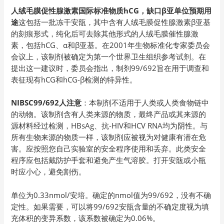
人绒毛膜促性腺激素国际标准物质hCG，缺口β亚单位预期用
途
这包括一批冻干安瓿，其中含有人绒毛膜促性腺激素β亚基
的刻痕形式，纯化后可去除其他形式的人绒毛膜催性腺激
素，包括hCG、α和β亚基。在2001年生物标准化专家委员会
会议上，该制剂被确定为第一个世界卫生组织参考试剂。在
提出这一建议时，委员会指出，制剂99/692旨在用于调查和
表征现有hCG和hCG-β检测的特异性。
NIBSC99/692人注意
：本制剂不适用于人类或人类食物链中
的动物。该制剂含有人类来源的物质，最终产品或其来源的
源材料经过检测，HBsAg、抗-HIV和HCV RNA均为阴性。与
所有生物来源的物质一样，该制剂应被视为对健康有潜在危
害。应按照您自己实验室的安全程序使用和丢弃。此类安全
程序应包括戴防护手套和避免产生气溶胶。打开安瓿或小瓶
时应小心，避免割伤。
单位为0.33nmol/安培。确定的nmol值为99/692，没有不确
定性。如果需要，可以将99/692安瓿含量的不确定度视为填
充体积的变异系数，该系数被确定为0.06%。