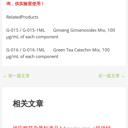
询，供实验室使用！
RelatedProducts
G-015 / G-015-1ML Ginseng Ginsenosides Mix, 100
μg/mL of each component
G-016 / G-016-1ML Green Tea Catechin Mix, 100
μg/mL of each component
←
前一篇文章
后一篇文章
→
相关文章