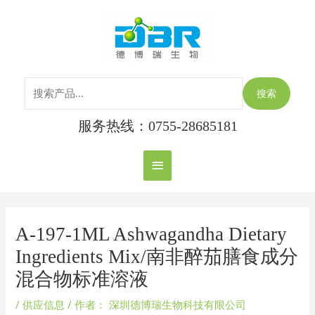
跳
搜
主
至
索：
内
菜
容
单
搜索
服务热线：0755-28685181
Post
navigation
A-197-1ML Ashwagandha Dietary
Ingredients Mix/南非醉茄膳食成分
混合物标准溶液
/
供应信息
/ 作者：
深圳德博瑞生物科技有限公司