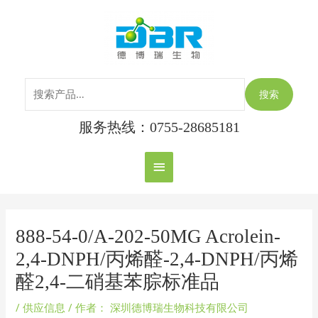
跳
搜
主
至
索：
内
菜
容
单
搜索
服务热线：0755-28685181
Post
navigation
888-54-0/A-202-50MG Acrolein-
2,4-DNPH/丙烯醛-2,4-DNPH/丙烯
醛2,4-二硝基苯腙标准品
/
供应信息
/ 作者：
深圳德博瑞生物科技有限公司