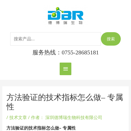
跳
搜
主
至
索：
内
菜
容
单
搜索
服务热线：0755-28685181
Post
navigation
方法验证的技术指标怎么做– 专属
性
/
技术文章
/ 作者：
深圳德博瑞生物科技有限公司
方法验证的技术指标怎么做–
专属性