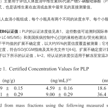
M）主要用于评估人体血清中维生素B6代谢产物5’-磷酸吡哆醛（
形式，也是该维生素在血清或血浆中最常见的直接测量值。
人血清小瓶组成，每个小瓶具有两个不同的浓度水平。每个小瓶含
素B6认证值：
PLP的认证浓度值见表1。这些数值可追溯到国际单
ID LC-MS/MS）和美国疾病控制中心[3]的液相色谱法/荧光检
于平均值的扩展不确定度，以大约95%的置信度覆盖被测量；它
符合ISO/JCGM指南及其补充文件1[4-6]。扩展不确定度计
于以下所示的认证值，k=2。经认证的浓度仅适用于解冻至室温20ºC