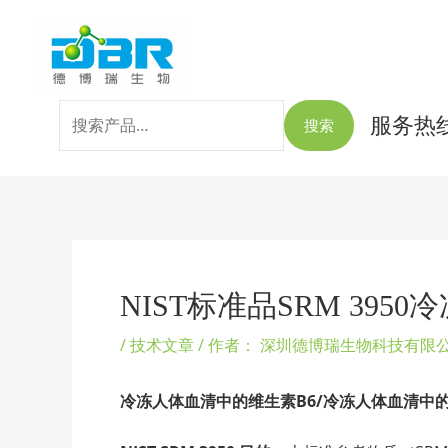
跳
搜
至
索：
内
容
服务热线：
搜索
Post
navigation
NIST标准品SRM 39
/
技术文章
/ 作者：
深圳德博瑞生物科技有限
冷冻人体血清中的维生素B6/冷冻人体血清中的