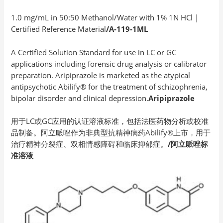
1.0 mg/mL in 50:50 Methanol/Water with 1% 1N HCl |
Certified Reference Material
/A-119-1ML
A Certified Solution Standard for use in LC or GC
applications including forensic drug analysis or calibrator
preparation. Aripiprazole is marketed as the atypical
antipsychotic Abilify® for the treatment of schizophrenia,
bipolar disorder and clinical depression.
Aripiprazole
用于LC或GC应用的认证溶液标准，包括法医药物分析或校准
品制备。阿立哌唑作为非典型抗精神病药Abilify®上市，用于
治疗精神分裂症、双相情感障碍和临床抑郁症。
/阿立哌唑标
准溶液