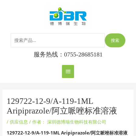
跳
搜
主
至
索：
内
菜
容
单
搜索
服务热线：0755-28685181
Post
navigation
129722-12-9/A-119-1ML
Aripiprazole/阿立哌唑标准溶液
/
供应信息
/ 作者：
深圳德博瑞生物科技有限公司
129722-12-9/A-119-1ML Aripiprazole/
阿立哌唑标准溶液