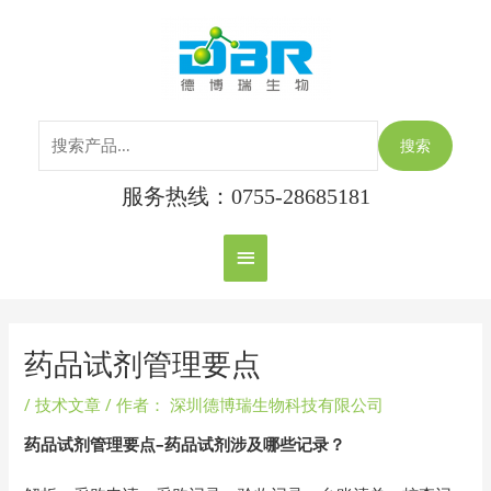
跳
搜
主
至
索：
内
菜
容
单
搜索
服务热线：0755-28685181
Post
navigation
药品试剂管理要点
/
技术文章
/ 作者：
深圳德博瑞生物科技有限公司
药品试剂管理要点–药品试剂涉及哪些记录？