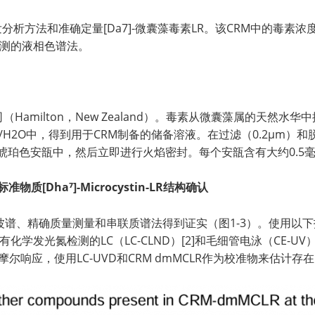
开发分析方法和准确定量[Da7]-微囊藻毒素LR。该CRM中的毒
）检测的液相色谱法。
限公司（Hamilton，New Zealand）。毒素从微囊藻属的天然水
H2O中，得到用于CRM制备的储备溶液。在过滤（0.2µm）和脱气
的琥珀色安瓿中，然后立即进行火焰密封。每个安瓿含有大约0.5
质[Dha⁷]-Microcystin-LR结构确认
振波谱、精确质量测量和串联质谱法得到证实（图1-3）。使用以下技
、具有化学发光氮检测的LC（LC-CLND）[2]和毛细管电泳（CE-
摩尔响应，使用LC-UVD和CRM dmMCLR作为校准物来估计