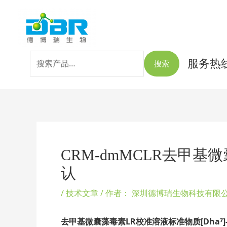
跳
搜
至
索：
内
容
服务热线：
搜索
Post
navigation
CRM-dmMCLR去甲基微囊
认
/
技术文章
/ 作者：
深圳德博瑞生物科技有限
去甲基微囊藻毒素LR校准溶液标准物质[Dha⁷]-Mi