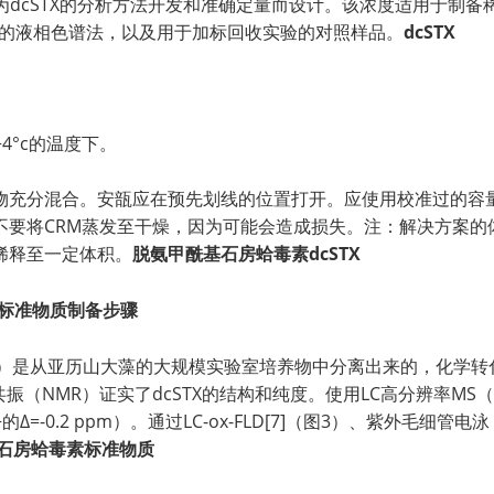
，专为dcSTX的分析方法开发和准确定量而设计。该浓度适用于制备
行检测的液相色谱法，以及用于加标回收实验的对照样品。
dcSTX
+4°c的温度下。
物充分混合。安瓿应在预先划线的位置打开。应使用校准过的容
不要将CRM蒸发至干燥，因为可能会造成损失。注：解决方案的
稀释至一定体积。
脱氨甲酰基石房蛤毒素dcSTX
液标准物质
制备步骤
3（C1&2）是从亚历山大藻的大规模实验室培养物中分离出来的，化学转
磁共振（NMR）证实了dcSTX的结构和纯度。使用LC高分辨率MS（L
O+的∆=-0.2 ppm）。通过LC-ox-FLD[7]（图3）、紫外毛细
石房蛤毒素标准物质