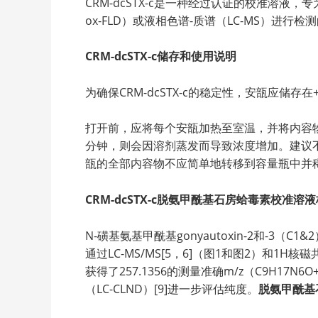
CRM-dcSTX-c是一种经过认证的校准溶液
ox-FLD）或液相色谱-质谱（LC-MS）进
CRM-dcSTX-c
储存和使用说明
为确保CRM-dcSTX-c的稳定性，安瓿应储存在
打开前，应将每个安瓿加热至室温，并将内容
分钟，则会因溶剂蒸发而导致浓度增加。建议
瓿的全部内容物不应简单地转移到容量瓶中并
CRM-dcSTX-c脱氨甲酰基石房蛤毒素校准溶
N-磺基氨基甲酰基gonyautoxin-2和-
通过LC-MS/MS[5，6]（图1和图2）和1H核
获得了257.1356的测量准确m/z（C9H17N6
（LC-CLND）[9]进一步评估纯度。
脱氨甲酰基