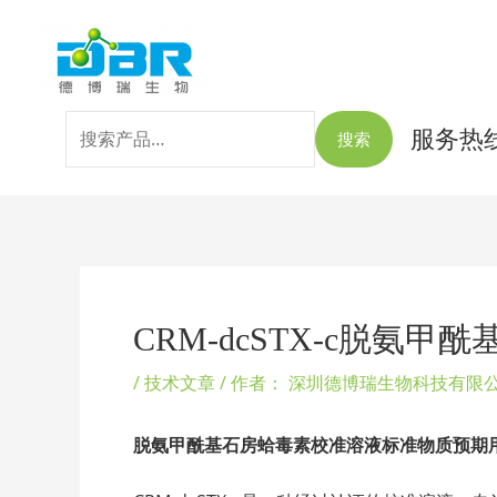
跳
搜
至
索：
内
容
服务热线：
搜索
Post
navigation
CRM-dcSTX-c脱
/
技术文章
/ 作者：
深圳德博瑞生物科技有限
脱氨甲酰基石房蛤毒素校准溶液标准物质
预期