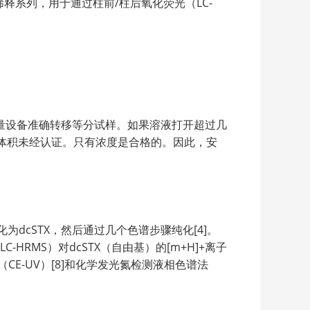
稀释系列，用于通过柱前/柱后氧化荧光（LC-
量设备准确转移等分试样。如果溶液打开超过几
体积未经认证。只有浓度是合格的。因此，安
化为dcSTX，然后通过几个色谱步骤纯化[4]。
C-HRMS）对dcSTX（自由基）的[m+H]+离子
管电泳（CE-UV）[8]和化学发光氮检测液相色谱法