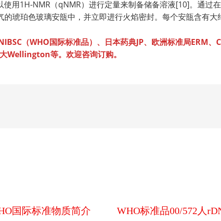
X以使用1H-NMR（qNMR）进行定量来制备储备溶液[10]。通
充满氩气的琥珀色玻璃安瓿中，并立即进行火焰密封。每个安瓿含有大约
BSC（WHO国际标准品）、日本药典JP、欧洲标准局ERM、Ceri
Wellington等。欢迎咨询订购。
扰素WHO国际标准物质简介
WHO标准品00/572人