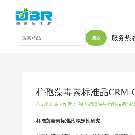
跳
搜
至
索：
内
容
服务热线：
搜索
Post
navigation
柱孢藻毒素标准品CRM-
/
技术文章
/ 作者：
深圳德博瑞生物科技有限
柱孢藻毒素标准品
稳定性研究