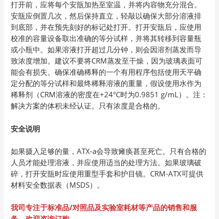
打开前，应将每个安瓿加热至室温，并将内容物充分混合。
安瓿应倒置几次，然后保持直立，轻敲以确保大部分溶液排
到底部，并在预先刻好的标记处打开。打开安瓿后，应使用
校准的容量设备取出准确的等分试样，并将其转移到容量瓶
或小瓶中。如果溶液打开超过几分钟，则会因溶剂蒸发而导
致浓度增加。建议不要将CRM蒸发至干燥，因为玻璃表面可
能会有损失。确保准确稀释的一个有用程序包括使用天平确
定分配的等分试样和最终稀释溶液的重量，假设使用水作为
稀释剂（CRM溶液的密度在+24°C时为0.9851 g/mL）。注：
解决方案的体积未经认证。只有浓度是合格的。
安全说明
如果摄入足够的量，ATX-a会导致瘫痪甚至死亡。只有合格的
人员才能处理溶液，并应使用适当的处理方法。如果玻璃破
碎，打开安瓿时应使用重型手套和护目镜。CRM-ATX可提供
材料安全数据表（MSDS）。
我司专注于标准品/
对照品及实验室耗材等产品的销售和服
务。欢迎咨询订购。