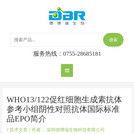
跳
搜
主
至
索：
内
菜
容
单
搜索
服务热线：0755-28685181
Post
navigation
WHO13/122促红细胞生成素抗体
参考小组阴性对照抗体国际标准
品EPO简介
/
技术文章
/ 作者：
深圳德博瑞生物科技有限公司