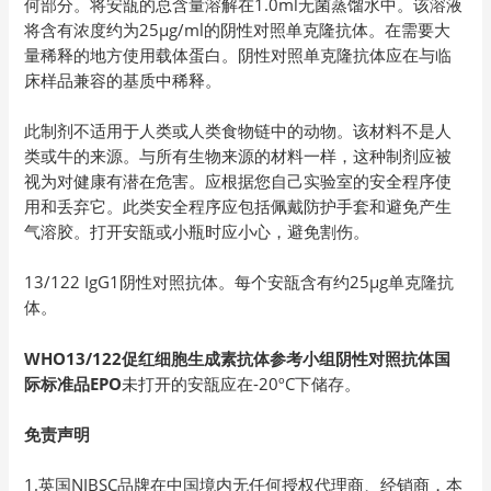
何部分。将安瓿的总含量溶解在1.0ml无菌蒸馏水中。该溶液
将含有浓度约为25µg/ml的阴性对照单克隆抗体。在需要大
量稀释的地方使用载体蛋白。阴性对照单克隆抗体应在与临
床样品兼容的基质中稀释。
此制剂不适用于人类或人类食物链中的动物。该材料不是人
类或牛的来源。与所有生物来源的材料一样，这种制剂应被
视为对健康有潜在危害。应根据您自己实验室的安全程序使
用和丢弃它。此类安全程序应包括佩戴防护手套和避免产生
气溶胶。打开安瓿或小瓶时应小心，避免割伤。
13/122 IgG1阴性对照抗体。每个安瓿含有约25µg单克隆抗
体。
WHO13/122促红细胞生成素抗体参考小组阴性对照抗体国
际标准品EPO
未打开的安瓿应在-20ºC下储存。
免责声明
1.英国NIBSC品牌在中国境内无任何授权代理商、经销商，本