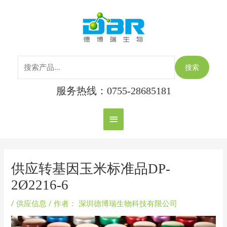
跳
搜
主
至
索：
内
菜
容
单
搜索
服务热线：0755-28685181
Post
navigation
供应转基因玉米标准品DP-
2Ø2216-6
/
供应信息
/ 作者：
深圳德博瑞生物科技有限公司