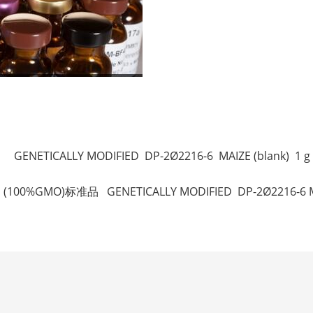
。
NETICALLY MODIFIED DP-2Ø2216-6 MAIZE (blank) 1 g
(100%GMO)标准品 GENETICALLY MODIFIED DP-2Ø2216-6 MA