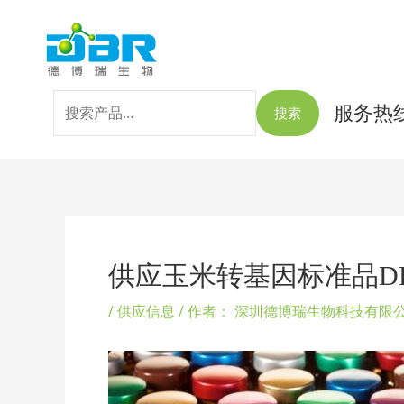
跳
搜
至
索：
内
容
服务热线：
搜索
Post
navigation
供应玉米转基因标准品DP-2
/
供应信息
/ 作者：
深圳德博瑞生物科技有限