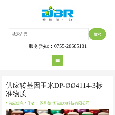
跳
搜
主
至
索：
内
菜
容
单
搜索
服务热线：0755-28685181
Post
navigation
供应转基因玉米DP-ØØ4114-3标
准物质
/
供应信息
/ 作者：
深圳德博瑞生物科技有限公司