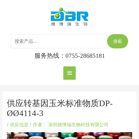
跳
搜
主
至
索：
内
菜
容
单
搜索
服务热线：0755-28685181
Post
navigation
供应转基因玉米标准物质DP-
ØØ4114-3
/
供应信息
/ 作者：
深圳德博瑞生物科技有限公司