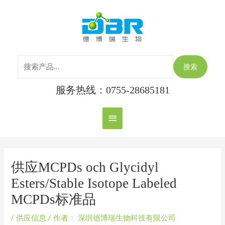
跳
搜
主
至
索：
内
菜
容
单
搜索
服务热线：0755-28685181
Post
navigation
供应MCPDs och Glycidyl
Esters/Stable Isotope Labeled
MCPDs标准品
/
供应信息
/ 作者：
深圳德博瑞生物科技有限公司