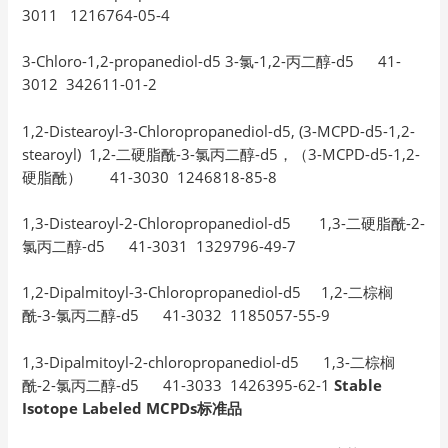
3011 1216764-05-4
3-Chloro-1,2-propanediol-d5 3-氯-1,2-丙二醇-d5 41-
3012 342611-01-2
1,2-Distearoyl-3-Chloropropanediol-d5, (3-MCPD-d5-1,2-
stearoyl) 1,2-二硬脂酰-3-氯丙二醇-d5，（3-MCPD-d5-1,2-
硬脂酰） 41-3030 1246818-85-8
1,3-Distearoyl-2-Chloropropanediol-d5 1,3-二硬脂酰-2-
氯丙二醇-d5 41-3031 1329796-49-7
1,2-Dipalmitoyl-3-Chloropropanediol-d5 1,2-二棕榈
酰-3-氯丙二醇-d5 41-3032 1185057-55-9
1,3-Dipalmitoyl-2-chloropropanediol-d5 1,3-二棕榈
酰-2-氯丙二醇-d5 41-3033 1426395-62-1
Stable
Isotope Labeled MCPDs标准品