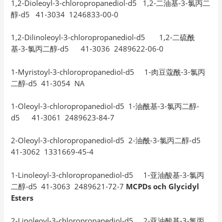
1,2-Dioleoyl-3-chloropropanediol-d5 1,2-二油基-3-氯丙二
醇-d5 41-3034 1246833-00-0
1,2-Dilinoleoyl-3-chloropropanediol-d5 1,2-二硫酰
基-3-氯丙二醇-d5 41-3036 2489622-06-0
1-Myristoyl-3-chloropropanediol-d5 1-肉豆蔻酰-3-氯丙
二醇-d5 41-3054 NA
1-Oleoyl-3-chloropropanediol-d5 1-油酰基-3-氯丙二醇-
d5 41-3061 2489623-84-7
2-Oleoyl-3-chloropropanediol-d5 2-油酰-3-氯丙二醇-d5
41-3062 1331669-45-4
1-Linoleoyl-3-chloropropanediol-d5 1-亚油酸基-3-氯丙
二醇-d5 41-3063 2489621-72-7
MCPDs och Glycidyl
Esters
2-Linoleoyl-3-chloropropanediol-d5 2-亚油酸基-3-氯丙