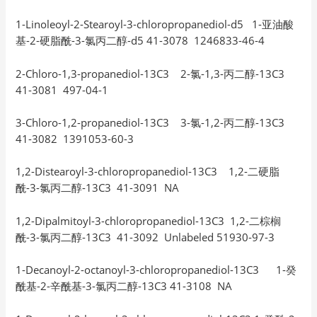
1-Linoleoyl-2-Stearoyl-3-chloropropanediol-d5 1-亚油酸
基-2-硬脂酰-3-氯丙二醇-d5 41-3078 1246833-46-4
2-Chloro-1,3-propanediol-13C3 2-氯-1,3-丙二醇-13C3
41-3081 497-04-1
3-Chloro-1,2-propanediol-13C3 3-氯-1,2-丙二醇-13C3
41-3082 1391053-60-3
1,2-Distearoyl-3-chloropropanediol-13C3 1,2-二硬脂
酰-3-氯丙二醇-13C3 41-3091 NA
1,2-Dipalmitoyl-3-chloropropanediol-13C3 1,2-二棕榈
酰-3-氯丙二醇-13C3 41-3092 Unlabeled 51930-97-3
1-Decanoyl-2-octanoyl-3-chloropropanediol-13C3 1-癸
酰基-2-辛酰基-3-氯丙二醇-13C3 41-3108 NA