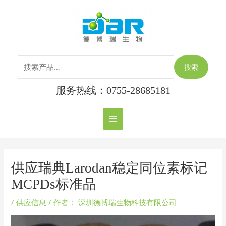
跳
搜
主
至
索：
内
菜
容
单
搜索
服务热线：0755-28685181
Post
navigation
供应瑞典Larodan稳定同位素标记
MCPDs标准品
/
供应信息
/ 作者：
深圳德博瑞生物科技有限公司