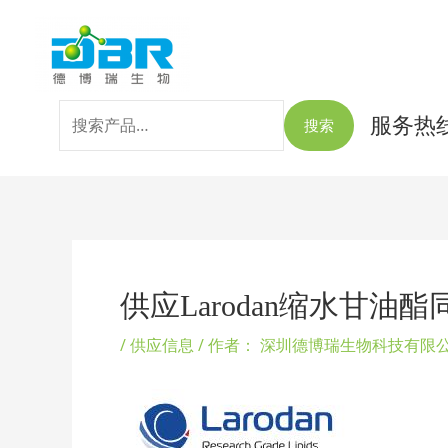
跳
搜
至
索：
内
容
服务热线：
搜索
Post
navigation
供应Larodan缩水甘油
/
供应信息
/ 作者：
深圳德博瑞生物科技有限