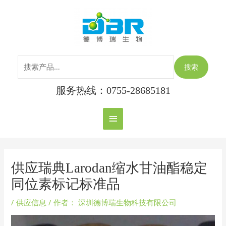
跳
搜
主
至
索：
内
菜
容
单
搜索
服务热线：0755-28685181
Post
navigation
供应瑞典Larodan缩水甘油酯稳定
同位素标记标准品
/
供应信息
/ 作者：
深圳德博瑞生物科技有限公司