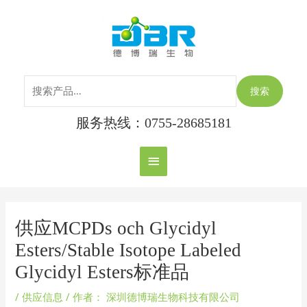
跳
搜
主
至
索：
内
菜
容
单
搜索
服务热线：0755-28685181
Post
navigation
供应MCPDs och Glycidyl
Esters/Stable Isotope Labeled
Glycidyl Esters标准品
/
供应信息
/ 作者：
深圳德博瑞生物科技有限公司