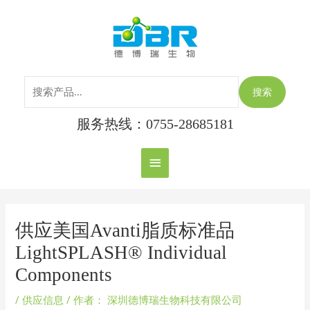
跳
搜
主
至
索：
内
菜
容
单
搜索
服务热线：0755-28685181
Post
navigation
供应美国Avanti脂质标准品
LightSPLASH® Individual
Components
/
供应信息
/ 作者：
深圳德博瑞生物科技有限公司