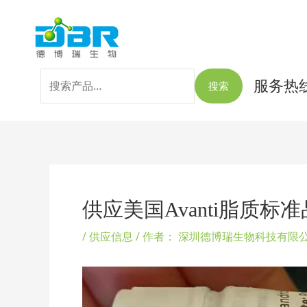
跳
搜
至
索：
内
容
服务热线：
搜索
Post
navigation
供应美国Avanti脂质标准品Oxys
/
供应信息
/ 作者：
深圳德博瑞生物科技有限