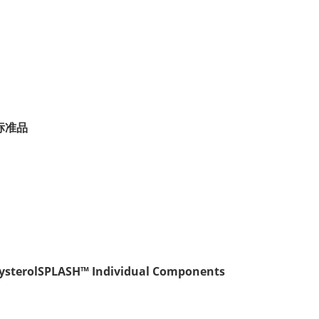
标准品
ysterolSPLASH™ Individual Components