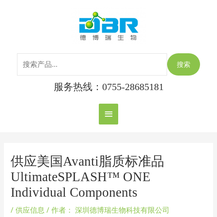
跳
搜
主
至
索：
内
菜
容
单
搜索
服务热线：0755-28685181
Post
navigation
供应美国Avanti脂质标准品
UltimateSPLASH™ ONE
Individual Components
/
供应信息
/ 作者：
深圳德博瑞生物科技有限公司