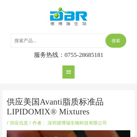
跳
搜
主
至
索：
内
菜
容
单
搜索
服务热线：0755-28685181
Post
navigation
供应美国Avanti脂质标准品
LIPIDOMIX® Mixtures
/
供应信息
/ 作者：
深圳德博瑞生物科技有限公司