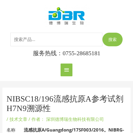
跳
搜
主
至
索：
内
菜
容
单
搜索
服务热线：0755-28685181
Post
navigation
NIBSC18/196流感抗原A参考试剂
H7N9溯源性
/
技术文章
/ 作者：
深圳德博瑞生物科技有限公司
名称
流感抗原A/Guangdong/17SF003/2016。NIBRG-