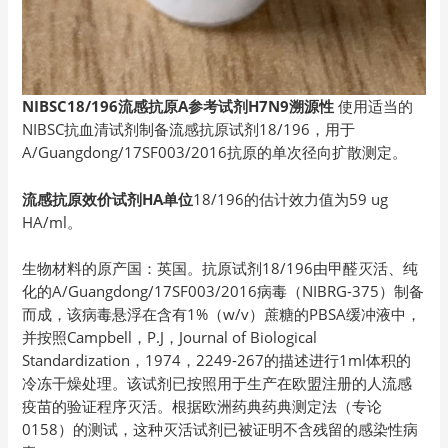
NIBSC18/196流感抗原A参考试剂H7N9溯源性
使用适当的
NIBSC抗血清试剂制备流感抗原试剂18/196，用于
A/Guangdong/17SF003/2016抗原的单次径向扩散测定。
流感抗原效价试剂HA单位
18/196的估计效力值为59 ug
HA/ml。
生物材料的原产国：英国。抗原试剂18/196由甲醛灭活、纯
化的A/Guangdong/17SF003/2016病毒（NIBRG-375）制备
而成，该病毒悬浮在含有1%（w/v）蔗糖的PBSA缓冲液中，
并按照Campbell，P.J，Journal of Biological
Standardization，1974，2249-267的描述进行1ml体积的
冷冻干燥处理。该试剂已按照用于生产在欧盟注册的人流感
疫苗的验证程序灭活。根据欧洲药典药典测定法（专论
0158）的测试，这种灭活试剂已被证明不含残留的感染性病