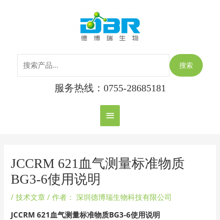
跳
搜
主
至
索：
内
菜
容
单
搜索
服务热线：0755-28685181
Post
navigation
JCCRM 621血气测量标准物质
BG3-6使用说明
/
技术文章
/ 作者：
深圳德博瑞生物科技有限公司
JCCRM 621血气测量标准物质BG3-6使用说明