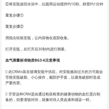
②将安瓿放回水浴中，以圆周运动搅拌约10秒。静置约1分钟
重复步骤①
重复步骤②
用指尖轻敲安瓿，让内容物在底部收集。
打开安瓿，在打开后30秒内进行测量。
血气测量标准物质BG3-6注意事项
 此CRMis装在玻璃安瓿中供应。对安瓿施加过大的力可能会
导致安瓿破裂。小心操作，戴防护手套，以避免破损时造成
严重伤害。
 尽管这种CRM是由通过检疫检查的健康动物的血红蛋白制
备的，但要谨慎对待，就像对待人类血液和感染一样。