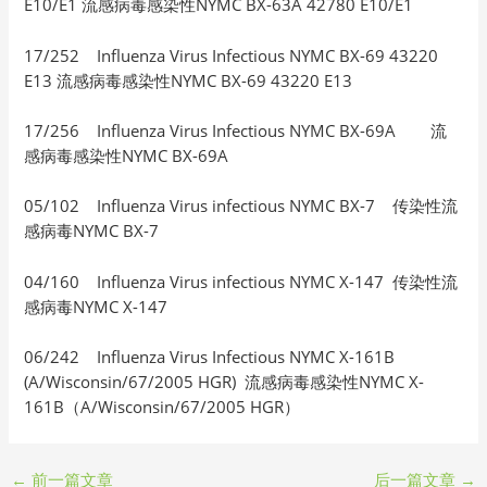
E10/E1 流感病毒感染性NYMC BX-63A 42780 E10/E1
17/252 Influenza Virus Infectious NYMC BX-69 43220
E13 流感病毒感染性NYMC BX-69 43220 E13
17/256 Influenza Virus Infectious NYMC BX-69A 流
感病毒感染性NYMC BX-69A
05/102 Influenza Virus infectious NYMC BX-7 传染性流
感病毒NYMC BX-7
04/160 Influenza Virus infectious NYMC X-147 传染性流
感病毒NYMC X-147
06/242 Influenza Virus Infectious NYMC X-161B
(A/Wisconsin/67/2005 HGR) 流感病毒感染性NYMC X-
161B（A/Wisconsin/67/2005 HGR）
←
前一篇文章
后一篇文章
→