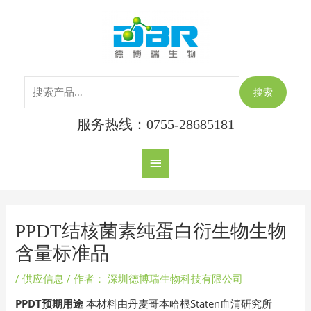
跳
搜
主
至
索：
内
菜
容
单
搜索
服务热线：0755-28685181
Post
navigation
PPDT结核菌素纯蛋白衍生物生物
含量标准品
/
供应信息
/ 作者：
深圳德博瑞生物科技有限公司
PPDT预期用途
本材料由丹麦哥本哈根Staten血清研究所