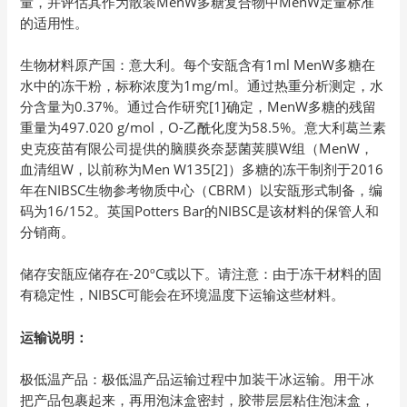
量，并评估其作为散装MenW多糖复合物中MenW定量标准
的适用性。
生物材料原产国：意大利。每个安瓿含有1ml MenW多糖在
水中的冻干粉，标称浓度为1mg/ml。通过热重分析测定，水
分含量为0.37%。通过合作研究[1]确定，MenW多糖的残留
重量为497.020 g/mol，O-乙酰化度为58.5%。意大利葛兰素
史克疫苗有限公司提供的脑膜炎奈瑟菌荚膜W组（MenW，
血清组W，以前称为Men W135[2]）多糖的冻干制剂于2016
年在NIBSC生物参考物质中心（CBRM）以安瓿形式制备，编
码为16/152。英国Potters Bar的NIBSC是该材料的保管人和
分销商。
储存安瓿应储存在-20ºC或以下。请注意：由于冻干材料的固
有稳定性，NIBSC可能会在环境温度下运输这些材料。
运输说明：
极低温产品：极低温产品运输过程中加装干冰运输。用干冰
把产品包裹起来，再用泡沫盒密封，胶带层层粘住泡沫盒，