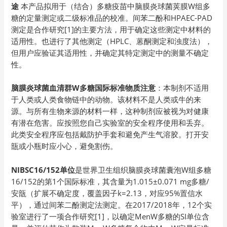
途
本产品拟用于（结合）多糖疫苗中脑膜炎球菌荚膜W组多
糖的定量测定或二级标准品的校准。间苯二酚和HPAEC-PAD
测定是合作研究[1]的主要方法，用于确定这些测定中材料的
适用性。也进行了其他测定（HPLC、蒽酮测定和浊度法），
但用户应验证其适用性，并确定其特定测定中的测量不确定
性。
脑膜炎球菌血清群W多糖国际标准物质注意
：本制剂不适用
于人类或人类食物链中的动物。该材料不是人类或牛的来
源。与所有生物来源的材料一样，这种制剂应被视为对健康
有潜在危害。应按照您自己实验室的安全程序使用和丢弃。
此类安全程序应包括戴防护手套和避免产生气溶胶。打开安
瓿或小瓶时应小心，避免割伤。
NIBSC16/152单位
是世界卫生组织脑膜炎球菌囊泡W组多糖
16/152的第1个国际标准，其含量为1.015±0.071 mg多糖/
安瓿（扩展不确定度，覆盖因子k=2.13，对应95%置信水
平），通过间苯二酚测定法测定。在2017/2018年，12个实
验室进行了一项合作研究[1]，以确定MenW多糖的SI单位含