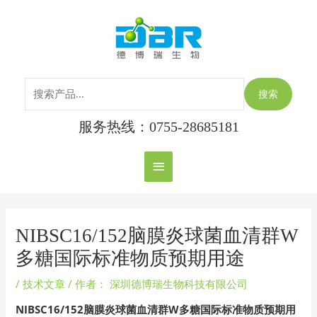
跳
搜
主
至
索：
内
菜
容
单
搜索
服务热线：0755-28685181
Post
navigation
NIBSC16/152脑膜炎球菌血清群W
多糖国际标准物质预期用途
/
技术文章
/ 作者：
深圳德博瑞生物科技有限公司
NIBSC16/152脑膜炎球菌血清群W多糖国际标准物质预期用