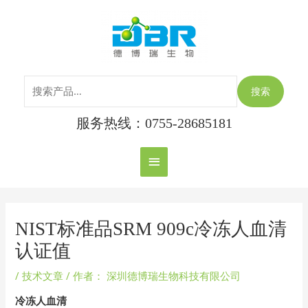
跳
搜
主
至
索：
内
菜
容
单
搜索
服务热线：0755-28685181
Post
navigation
NIST标准品SRM 909c冷冻人血清
认证值
/
技术文章
/ 作者：
深圳德博瑞生物科技有限公司
冷冻人血清