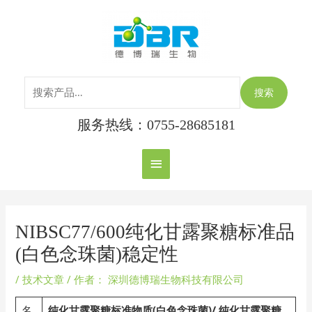
跳
搜
主
至
索：
内
菜
容
单
搜索
服务热线：0755-28685181
Post
navigation
NIBSC77/600纯化甘露聚糖标准品
(白色念珠菌)稳定性
/
技术文章
/ 作者：
深圳德博瑞生物科技有限公司
名
纯化甘露聚糖标准物质(白色念珠菌)/ 纯化甘露聚糖