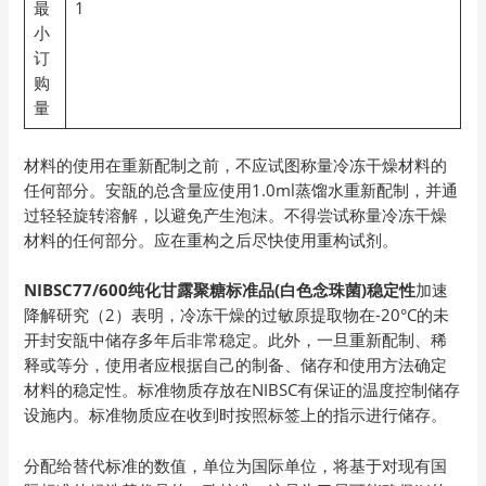
最
1
小
订
购
量
材料的使用在重新配制之前，不应试图称量冷冻干燥材料的
任何部分。安瓿的总含量应使用1.0ml蒸馏水重新配制，并通
过轻轻旋转溶解，以避免产生泡沫。不得尝试称量冷冻干燥
材料的任何部分。应在重构之后尽快使用重构试剂。
NIBSC77/600纯化甘露聚糖标准品(白色念珠菌)稳定性
加速
降解研究（2）表明，冷冻干燥的过敏原提取物在-20°C的未
开封安瓿中储存多年后非常稳定。此外，一旦重新配制、稀
释或等分，使用者应根据自己的制备、储存和使用方法确定
材料的稳定性。标准物质存放在NIBSC有保证的温度控制储存
设施内。标准物质应在收到时按照标签上的指示进行储存。
分配给替代标准的数值，单位为国际单位，将基于对现有国