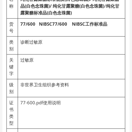
称
品(白色念珠菌)/
纯化甘露聚糖(白色念珠菌)
/
纯化甘
露聚糖标准品(白色念珠菌)
货
77/600 NIBSC77/600 NIBSC
工作标准品
号
类
诊断过敏原
别
关
过敏原
键
字
级
非世界卫生组织参考资料
别
证
77-600.pdf使用说明
书
类
型