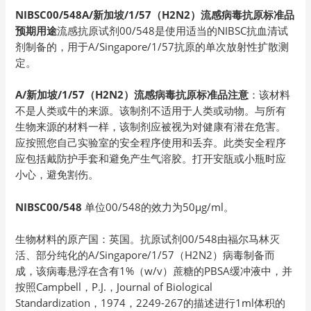
NIBSC00/548A/新加坡/1/57（H2N2）流感病毒抗原标准品
预期用途
流感抗原试剂00/548是使用适当的NIBSC抗血清试
剂制备的，用于A/Singapore/1/57抗原的单次放射性扩散测
定。
A/新加坡/1/57（H2N2）流感病毒抗原标准品注意
：该材料
不是人类或牛的来源。该制剂不适用于人类或动物。与所有
生物来源的材料一样，该制剂应被视为对健康有潜在危害。
应按照您自己实验室的安全程序使用和丢弃。此类安全程序
应包括戴防护手套和避免产生气溶胶。打开安瓿或小瓶时应
小心，避免割伤。
NIBSC00/548
单位00/548的效力为50µg/ml。
生物材料的原产国：英国。抗原试剂00/548由福尔马林灭
活、部分纯化的A/Singapore/1/57（H2N2）病毒制备而
成，该病毒悬浮在含有1%（w/v）蔗糖的PBSA缓冲液中，并
按照Campbell，P.J.，Journal of Biological
Standardization，1974，2249-267的描述进行1ml体积的