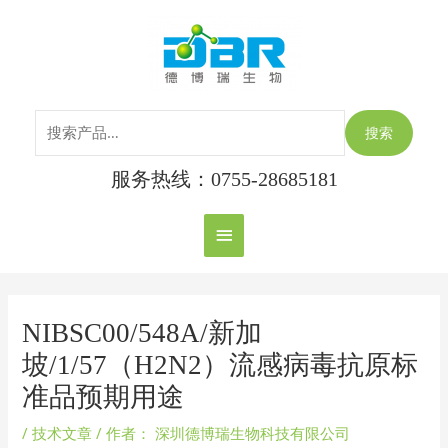
跳
搜
主
至
索：
内
菜
容
单
搜索
服务热线：0755-28685181
Post
navigation
NIBSC00/548A/新加
坡/1/57（H2N2）流感病毒抗原标
准品预期用途
/
技术文章
/ 作者：
深圳德博瑞生物科技有限公司