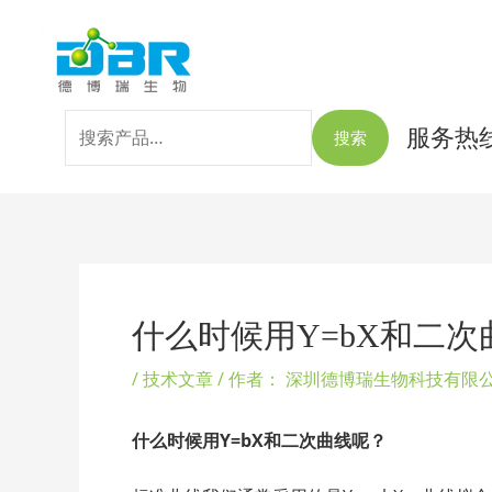
跳
搜
至
索：
内
容
服务热线：
搜索
Post
navigation
什么时候用Y=bX和二次
/
技术文章
/ 作者：
深圳德博瑞生物科技有限
什么时候用Y=bX
和二次曲线呢？