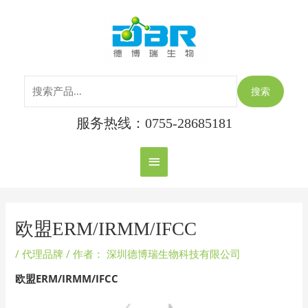
跳
搜
主
至
索：
内
菜
容
单
搜索
服务热线：0755-28685181
Post
navigation
欧盟ERM/IRMM/IFCC
/
代理品牌
/ 作者：
深圳德博瑞生物科技有限公司
欧盟ERM/IRMM/IFCC