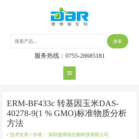
跳
搜
主
至
索：
内
菜
容
单
搜索
服务热线：0755-28685181
Post
navigation
ERM-BF433c 转基因玉米DAS-
40278-9(1 % GMO)标准物质分析
方法
/
技术文章
/ 作者：
深圳德博瑞生物科技有限公司