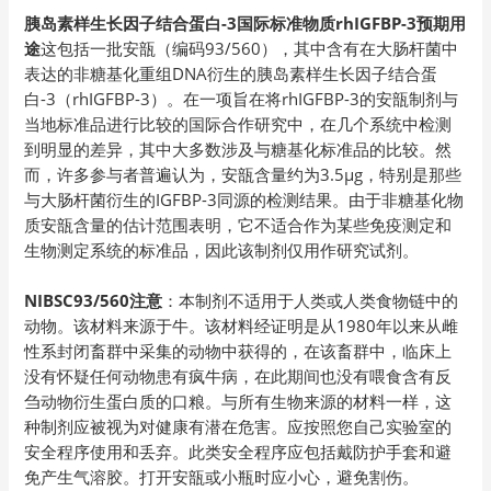
胰岛素样生长因子结合蛋白-3国际标准物质rhIGFBP-3预期用
途
这包括一批安瓿（编码93/560），其中含有在大肠杆菌中
表达的非糖基化重组DNA衍生的胰岛素样生长因子结合蛋
白-3（rhIGFBP-3）。在一项旨在将rhIGFBP-3的安瓿制剂与
当地标准品进行比较的国际合作研究中，在几个系统中检测
到明显的差异，其中大多数涉及与糖基化标准品的比较。然
而，许多参与者普遍认为，安瓿含量约为3.5μg，特别是那些
与大肠杆菌衍生的IGFBP-3同源的检测结果。由于非糖基化物
质安瓿含量的估计范围表明，它不适合作为某些免疫测定和
生物测定系统的标准品，因此该制剂仅用作研究试剂。
NIBSC93/560注意
：本制剂不适用于人类或人类食物链中的
动物。该材料来源于牛。该材料经证明是从1980年以来从雌
性系封闭畜群中采集的动物中获得的，在该畜群中，临床上
没有怀疑任何动物患有疯牛病，在此期间也没有喂食含有反
刍动物衍生蛋白质的口粮。与所有生物来源的材料一样，这
种制剂应被视为对健康有潜在危害。应按照您自己实验室的
安全程序使用和丢弃。此类安全程序应包括戴防护手套和避
免产生气溶胶。打开安瓿或小瓶时应小心，避免割伤。