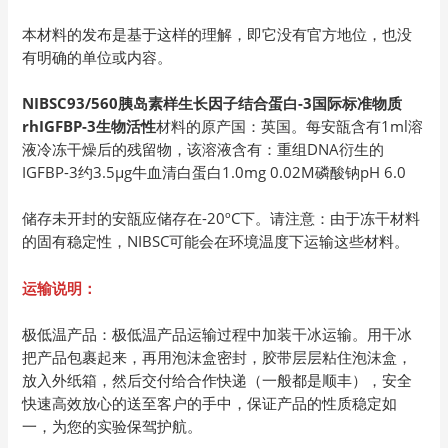
本材料的发布是基于这样的理解，即它没有官方地位，也没
有明确的单位或内容。
NIBSC93/560胰岛素样生长因子结合蛋白-3国际标准物质
rhIGFBP-3生物活性
材料的原产国：英国。每安瓿含有1ml溶
液冷冻干燥后的残留物，该溶液含有：重组DNA衍生的
IGFBP-3约3.5µg牛血清白蛋白1.0mg 0.02M磷酸钠pH 6.0
储存未开封的安瓿应储存在-20ºC下。请注意：由于冻干材料
的固有稳定性，NIBSC可能会在环境温度下运输这些材料。
运输说明：
极低温产品：极低温产品运输过程中加装干冰运输。用干冰
把产品包裹起来，再用泡沫盒密封，胶带层层粘住泡沫盒，
放入外纸箱，然后交付给合作快递（一般都是顺丰），安全
快速高效放心的送至客户的手中，保证产品的性质稳定如
一，为您的实验保驾护航。