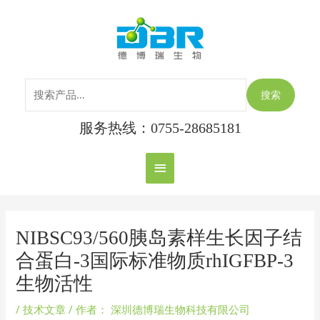
跳
搜
主
至
索：
内
菜
容
单
搜索
服务热线：0755-28685181
Post
navigation
NIBSC93/560胰岛素样生长因子结
合蛋白-3国际标准物质rhIGFBP-3
生物活性
/
技术文章
/ 作者：
深圳德博瑞生物科技有限公司