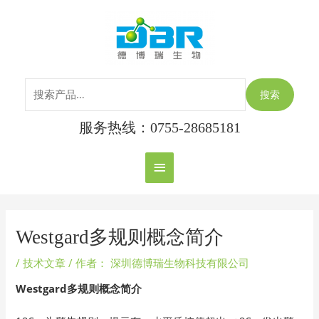
跳
搜
主
至
索：
内
菜
容
单
搜索
服务热线：0755-28685181
Post
navigation
Westgard多规则概念简介
/
技术文章
/ 作者：
深圳德博瑞生物科技有限公司
Westgard多规则概念简介