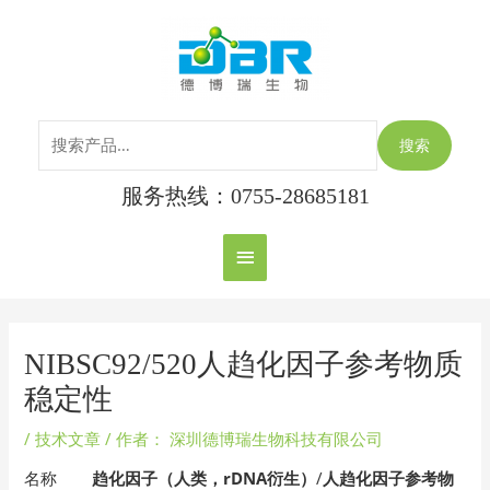
跳
搜
主
至
索：
内
菜
容
单
搜索
服务热线：0755-28685181
Post
navigation
NIBSC92/520人趋化因子参考物质
稳定性
/
技术文章
/ 作者：
深圳德博瑞生物科技有限公司
名称
趋化因子（人类，rDNA衍生）
/
人趋化因子参考物