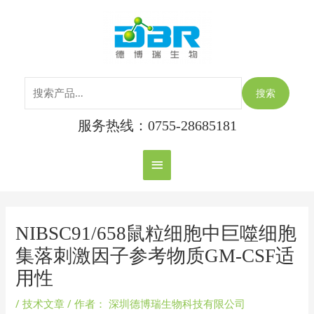
跳
搜
主
至
索：
内
菜
容
单
搜索
服务热线：0755-28685181
Post
navigation
NIBSC91/658鼠粒细胞中巨噬细胞
集落刺激因子参考物质GM-CSF适
用性
/
技术文章
/ 作者：
深圳德博瑞生物科技有限公司