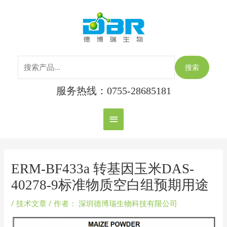
跳
搜
主
至
索：
内
菜
容
单
搜索
服务热线：0755-28685181
Post
navigation
ERM-BF433a 转基因玉米DAS-
40278-9标准物质空白组预期用途
/
技术文章
/ 作者：
深圳德博瑞生物科技有限公司