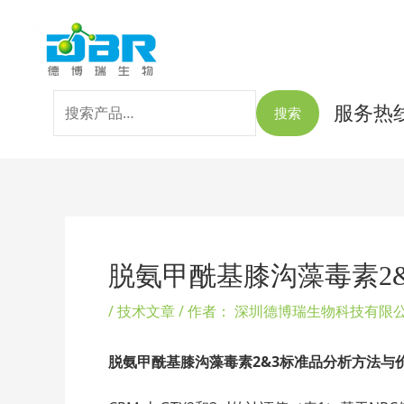
跳
搜
至
索：
内
容
服务热线：
搜索
Post
navigation
脱氨甲酰基膝沟藻毒素2&3
/
技术文章
/ 作者：
深圳德博瑞生物科技有限
脱氨甲酰基膝沟藻毒素2&3标准品分析方法与