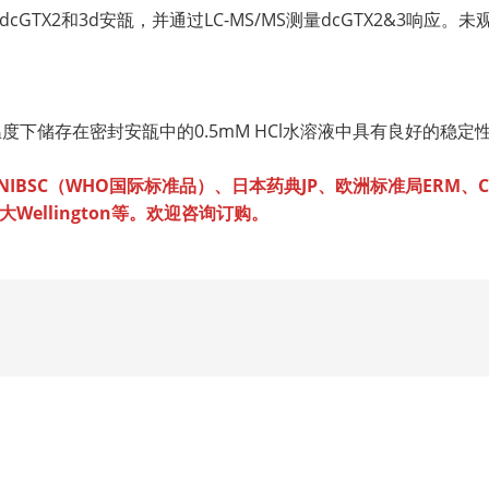
GTX2和3d安瓿，并通过LC-MS/MS测量dcGTX2&3响应。
低温度下储存在密封安瓿中的0.5mM HCl水溶液中具有良好的稳定
BSC（WHO国际标准品）、日本药典JP、欧洲标准局ERM、Ceri
Wellington等。欢迎咨询订购。