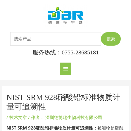
跳
搜
主
至
索：
内
菜
容
单
搜索
服务热线：0755-28685181
Post
navigation
NIST SRM 928硝酸铅标准物质计
量可追溯性
/
技术文章
/ 作者：
深圳德博瑞生物科技有限公司
NIST SRM 928硝酸铅标准物质计量可追溯性：
被测物是硝酸