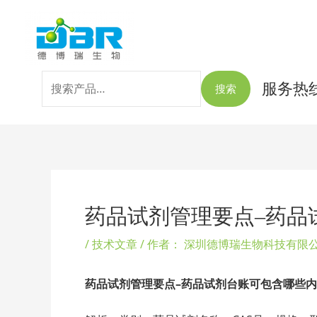
跳
搜
至
索：
内
容
服务热线：
搜索
Post
navigation
药品试剂管理要点–药品
/
技术文章
/ 作者：
深圳德博瑞生物科技有限
药品试剂管理要点–药品试剂台账可包含哪些