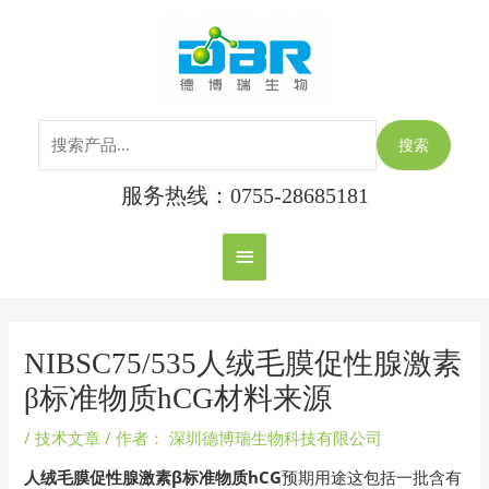
跳
搜
主
至
索：
内
菜
容
单
搜索
服务热线：0755-28685181
Post
navigation
NIBSC75/535人绒毛膜促性腺激素
β标准物质hCG材料来源
/
技术文章
/ 作者：
深圳德博瑞生物科技有限公司
人绒毛膜促性腺激素β标准物质hCG
预期用途这包括一批含有