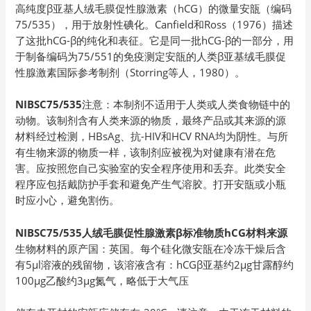
高纯度β亚基人绒毛膜促性腺激素（hCG）的微量安瓿（编码
75/535），用于放射性碘化。Canfield和Ross（1976）描述
了这批hCG-β的纯化和表征。它是同一批hCG-β的一部分，用
于制备编码为75/551的免疫测定安瓿的人类β亚基绒毛膜促
性腺激素国际参考制剂（Storring等人，1980）。
NIBSC75/535
注意：本制剂不适用于人类或人类食物链中的
动物。该制剂含有人类来源的物质，最终产品或其来源的源
材料经过检测，HBsAg、抗-HIV和HCV RNA均为阴性。与所
有生物来源的物质一样，该制剂应被视为对健康有潜在危
害。应按照您自己实验室的安全程序使用和丢弃。此类安全
程序应包括戴防护手套和避免产生气溶胶。打开安瓿或小瓶
时应小心，避免割伤。
NIBSC75/535人绒毛膜促性腺激素β标准物质hCG材料来源
生物材料的原产国：英国。每个硅化微安瓿在冷冻干燥后含
有5μl溶液的残留物，该溶液含有：hCGβ亚基约2µg甘露醇约
100µg乙酸约3μg氮气，略低于大气压