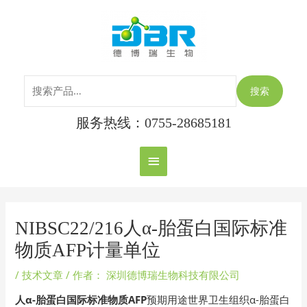
跳
搜
主
至
索：
内
菜
容
单
搜索
服务热线：0755-28685181
Post
navigation
NIBSC22/216人α-胎蛋白国际标准
物质AFP计量单位
/
技术文章
/ 作者：
深圳德博瑞生物科技有限公司
人α-胎蛋白国际标准物质AFP
预期用途世界卫生组织α-胎蛋白